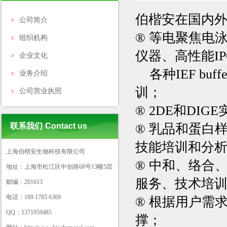
伯楷安在国内
公司简介
®
等电聚焦电
组织机构
仪器、高性能IPG
企业文化
各种
IEF
buf
业务介绍
训；
公司营业执照
®
2DE和DI
联系我们
Contact us
®
乳品和蛋白
技能培训和分
上海伯楷安生物科技有限公司
®
中和、络合
地址：上海市松江区中创路68号13幢5层
服务、技术培
邮编：201613
电话：189 1785 6369
®
根据用户需
QQ：1371959485
撑；