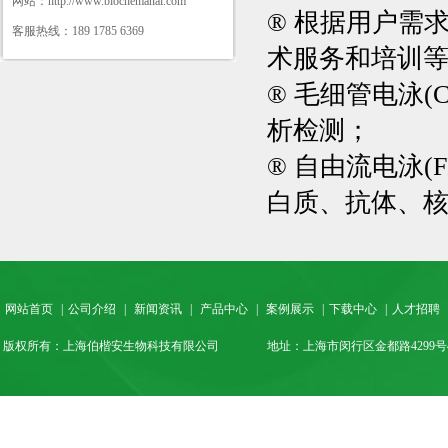
网站：http://www.biochemanal.com
®
根据用户需
客服热线：189 1785 6369
术服务和培训
®
毛细管电泳
(
析检测；
®
自由流电泳
(
F
白质、抗体、
网站首页
|
公司介绍
|
新闻资讯
|
产品中心
|
案例展示
|
下载中心
|
人才招聘
版权所有：上海伯楷安生物科技有限公司
地址：上海市闵行区金都路4299号