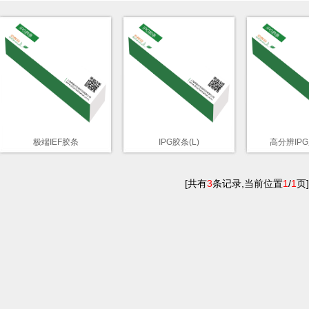
极端IEF胶条
IPG胶条(L)
高分辨IPG
[共有
3
条记录,当前位置
1
/
1
页]