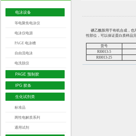
电泳设备
等电聚焦电泳仪
碘乙酰胺用于有机合成，也
电泳仪电源
性部位，可以保证蛋白质样品
PAGE 电泳槽
货号
RI0013-5
自由流电泳
RI0013-25
电洗脱仪
PAGE 预制胶
IPG 胶条
生化试剂类
标准品
两性电解质系列
通用试剂